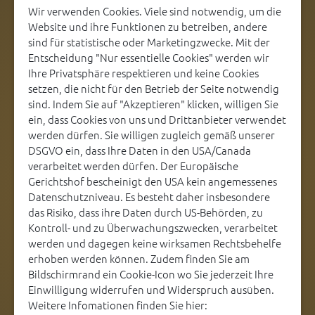
Wir verwenden Cookies. Viele sind notwendig, um die
Website und ihre Funktionen zu betreiben, andere
sind für statistische oder Marketingzwecke. Mit der
Entscheidung "Nur essentielle Cookies" werden wir
Ihre Privatsphäre respektieren und keine Cookies
setzen, die nicht für den Betrieb der Seite notwendig
-> Zur Physiotierapie Website
sind. Indem Sie auf "Akzeptieren" klicken, willigen Sie
ein, dass Cookies von uns und Drittanbieter verwendet
werden dürfen. Sie willigen zugleich gemäß unserer
DSGVO ein, dass Ihre Daten in den USA/Canada
verarbeitet werden dürfen. Der Europäische
Gerichtshof bescheinigt den USA kein angemessenes
Kontakt
Datenschutzniveau. Es besteht daher insbesondere
Kleintierpraxis Pöchlarn
das Risiko, dass ihre Daten durch US-Behörden, zu
Kontroll- und zu Überwachungszwecken, verarbeitet
Dr. Andrea Mergl
werden und dagegen keine wirksamen Rechtsbehelfe
Gewerbestraße West 11
erhoben werden können. Zudem finden Sie am
3375 Krummnußbaum
Bildschirmrand ein Cookie-Icon wo Sie jederzeit Ihre
Einwilligung widerrufen und Widerspruch ausüben.
02757 57 133
Weitere Infomationen finden Sie hier:
info@kleintierpraxis-poechlarn.at