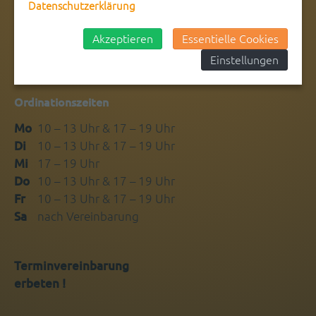
Datenschutzerklärung
Impressum
Akzeptieren
Essentielle Cookies
Datenschutzerklärung
Einstellungen
Ordinationszeiten
Mo
10 – 13 Uhr & 17 – 19 Uhr
Di
10 – 13 Uhr & 17 – 19 Uhr
Mi
17 – 19 Uhr
Do
10 – 13 Uhr & 17 – 19 Uhr
Fr
10 – 13 Uhr & 17 – 19 Uhr
Sa
nach Vereinbarung
Terminvereinbarung
erbeten !