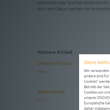
behandeln oder auch ein Kaiserschnitt
Nach der Geburt werden die Mutterhün
Weitere Artikel
Diese Webs
Unsere Praxis
Wir verwenden C
Mehr…
andere sind für
Cookies" werden
Betrieb der Seit
Impressum
Cookies von uns
unserer DSGVO 
Mehr…
Europäische Ge
daher insbesond