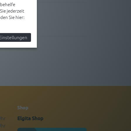
behelfe
ie jederzeit
en Sie hier:
Einstellungen
Shop
Uhr
Elgita Shop
Uhr