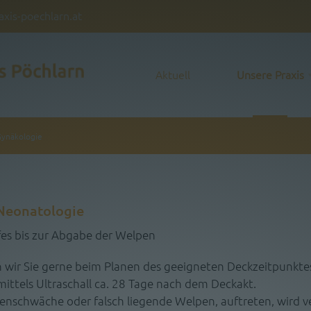
axis-poechlarn.at
Aktuell
Unsere Praxis
Gynäkologie
 Neonatologie
es bis zur Abgabe der Welpen
 wir Sie gerne beim Planen des geeigneten Deckzeitpunktes
mittels Ultraschall ca. 28 Tage nach dem Deckakt.
henschwäche oder falsch liegende Welpen, auftreten, wird v