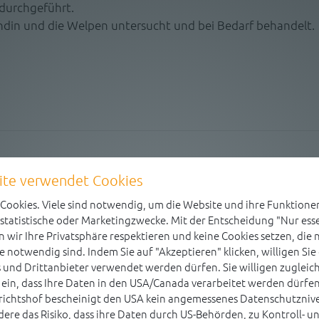
 durchgeführt.
din und die Welpen untersucht und bei Bedarf behandelt.
ite verwendet Cookies
ookies. Viele sind notwendig, um die Website und ihre Funktionen
 statistische oder Marketingzwecke. Mit der Entscheidung "Nur esse
 wir Ihre Privatsphäre respektieren und keine Cookies setzen, die n
e notwendig sind. Indem Sie auf "Akzeptieren" klicken, willigen Sie 
 und Drittanbieter verwendet werden dürfen. Sie willigen zuglei
ein, dass Ihre Daten in den USA/Canada verarbeitet werden dürfen
richtshof bescheinigt den USA kein angemessenes Datenschutznive
ere das Risiko, dass ihre Daten durch US-Behörden, zu Kontroll- u