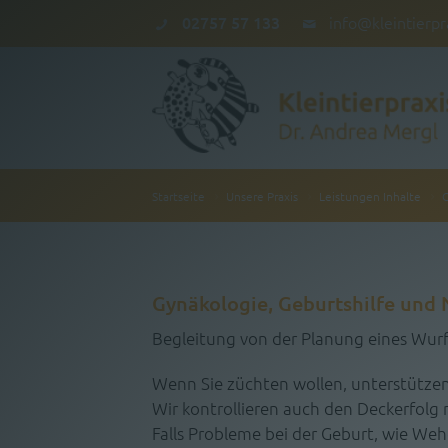
02757 57 133
info@kleintierpr
Aktuell
Startseite
Unsere Praxis
Leistungen Inhalte
Unsere Praxis
Shop
Gynäkologie, Geburtshilfe und
Kontakt
Begleitung von der Planung eines Wurf
Wenn Sie züchten wollen, unterstützen
Wir kontrollieren auch den Deckerfolg 
Falls Probleme bei der Geburt, wie We