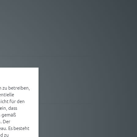
 zu betreiben,
ntielle
icht für den
ein, dass
ch gemäß
. Der
au. Es besteht
nd zu