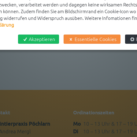
ecken, verarbeitet werden und dagegen keine wirksamen Rechts
 können. Zudem finden Sie am Bildschirmrand ein Cookie-Icon wo S
ng widerrufen und Widerspruch ausüben. Weitere Infomationen find
klärung
Akzeptieren
Essentielle Cookies
takt
Ordinationszeiten
intierpraxis Pöchlarn
Mo
10 – 13 Uhr & 17 – 19 
 Andrea Mergl
Di
10 – 13 Uhr & 17 – 19 