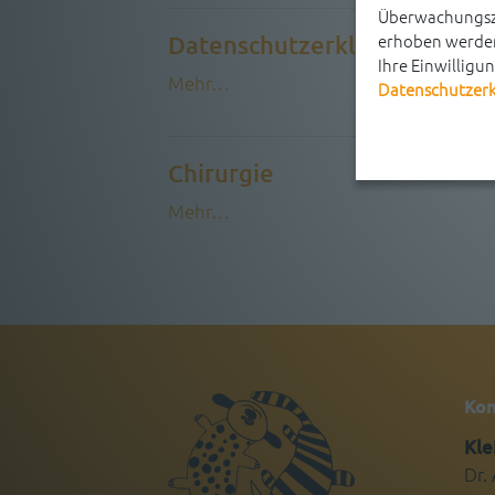
Überwachungszw
Datenschutzerklärung
erhoben werden
Ihre Einwilligu
Mehr…
Datenschutzer
Chirurgie
Mehr…
Kon
Kle
Dr.