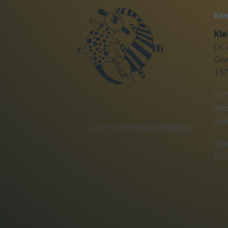
Kon
Kle
Dr.
Gew
33
027
inf
poe
-> Zur Physiotierapie Website
Imp
Dat