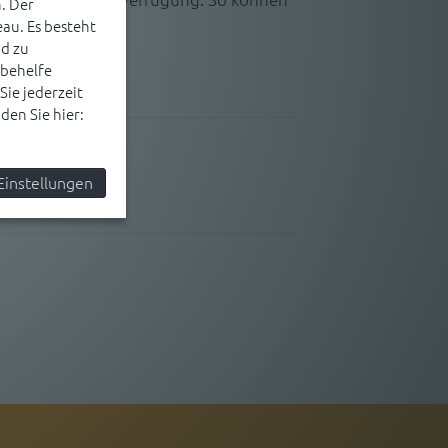
. Der
au. Es besteht
nd zu
behelfe
ie jederzeit
en Sie hier:
Einstellungen