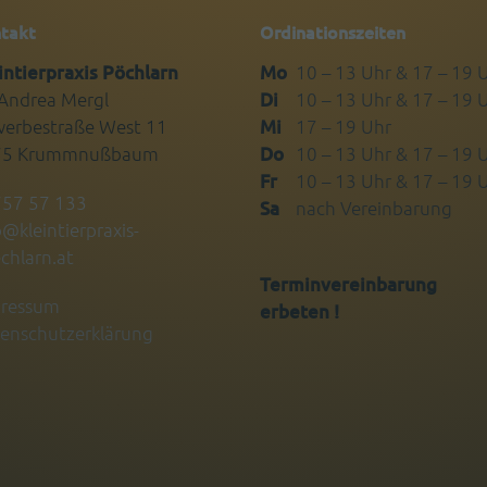
takt
Ordinationszeiten
intierpraxis Pöchlarn
Mo
10 – 13 Uhr & 17 – 19 
 Andrea Mergl
Di
10 – 13 Uhr & 17 – 19 
erbestraße West 11
Mi
17 – 19 Uhr
75 Krummnußbaum
Do
10 – 13 Uhr & 17 – 19 
Fr
10 – 13 Uhr & 17 – 19 
57 57 133
Sa
nach Vereinbarung
o@kleintierpraxis-
chlarn.at
Terminvereinbarung
ressum
erbeten !
enschutzerklärung