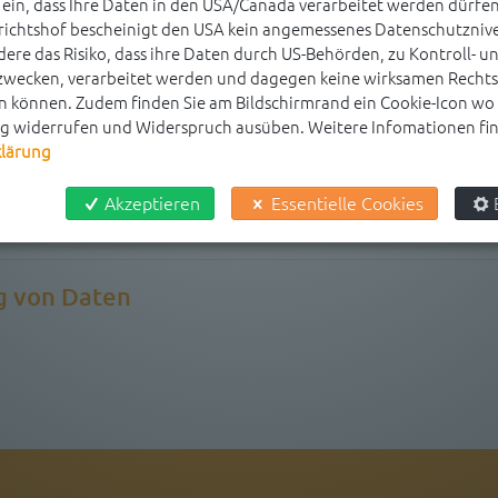
ein, dass Ihre Daten in den USA/Canada verarbeitet werden dürfen
uchungen durchführen.
richtshof bescheinigt den USA kein angemessenes Datenschutznive
ere das Risiko, dass ihre Daten durch US-Behörden, zu Kontroll- u
ecken, verarbeitet werden und dagegen keine wirksamen Rechts
 können. Zudem finden Sie am Bildschirmrand ein Cookie-Icon wo S
ng widerrufen und Widerspruch ausüben. Weitere Infomationen find
klärung
Akzeptieren
Essentielle Cookies
g von Daten