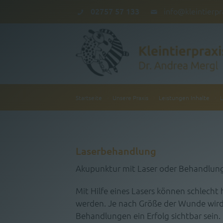
02757 57 133
info@kleintierpr
Aktuell
Startseite
Unsere Praxis
Leistungen Inhalte
Unsere Praxis
Shop
Laserbehandlung
Kontakt
Akupunktur mit Laser oder Behandlu
Mit Hilfe eines Lasers können schlec
werden. Je nach Größe der Wunde wird
Behandlungen ein Erfolg sichtbar sein.