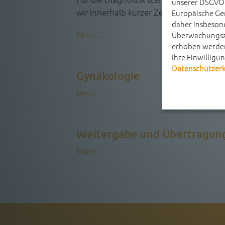
unserer DSGVO 
wir innerhalb kurzer Zeit viele Unters
Europäische Ge
daher insbesond
Mehr…
Überwachungszw
erhoben werden
Ihre Einwilligu
Datenschutzer
Gynäkologie
Mehr…
Weitergabe und Übertragun
Mehr…