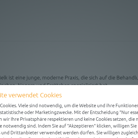
 Melk ist eine junge, moderne Praxis, die sich auf die Beha
nchen, Nagern und Frettchen spezialisiert hat.
ite verwendet Cookies
ookies. Viele sind notwendig, um die Website und ihre Funktionen
 statistische oder Marketingzwecke. Mit der Entscheidung "Nur esse
 wir Ihre Privatsphäre respektieren und keine Cookies setzen, die n
e notwendig sind. Indem Sie auf "Akzeptieren" klicken, willigen Sie 
 und Drittanbieter verwendet werden dürfen. Sie willigen zuglei
rdination modernste Laborgeräte, Ultraschall und ein digi