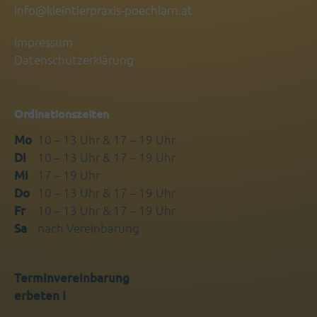
info@kleintierpraxis-poechlarn.at
Impressum
Datenschutzerklärung
Ordinationszeiten
Mo
10 – 13 Uhr & 17 – 19 Uhr
Di
10 – 13 Uhr & 17 – 19 Uhr
Mi
17 – 19 Uhr
Do
10 – 13 Uhr & 17 – 19 Uhr
Fr
10 – 13 Uhr & 17 – 19 Uhr
Sa
nach Vereinbarung
Terminvereinbarung
erbeten !