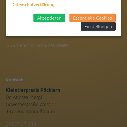
Datenschutzerklärung
Akzeptieren
Essentielle Cookies
Einstellungen
-> Zur Physiotierapie Website
Kontakt
Kleintierpraxis Pöchlarn
Dr. Andrea Mergl
Gewerbestraße West 11
3375 Krummnußbaum
02757 57 133